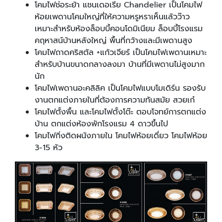
โคมไฟช่อระย้า แชนเดอเรีย Chandelier เป็นโคมไฟ
ห้อยเพดานโคมใหญ่ที่ให้ความหรูหราเห็นแล้วว๊าว
เหมาะสำหรับห้องล็อบบี้คอนโดมิเนียม ล็อบบี้โรงแรม
คฤหาสน์บ้านหลังใหญ่ พื้นที่กว้างและมีเพดานสูง
โคมไฟถาดคริสตัล +แก้วเจียร์ เป็นโคมไฟเพดานเหมาะ
สำหรับบ้านขนาดกลางลงมา บ้านที่มีเพดานไม่สูงมาก
นัก
โคมไฟเพดานอะคลิลิค เป็นโคมไฟแบบโมเดิร์น รองรับ
งานตกแต่งภายในที่ต้องการความทันสมัย สวยเก๋
โคมไฟตั้งพื้น และโคมไฟตั้งโต๊ะ ตอบโจทย์การตกแต่ง
บ้าน ตกแต่งห้องพักโรงแรม 4 ดาวขึ้นไป
โคมไฟกิ่งติดผนังภายใน โคมไฟห้อยเดี่ยว โคมไฟห้อย
3-15 หัว