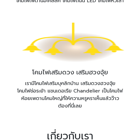
โคมไฟเพดานอะคลิลิค โคมไฟถนน LED โคมไฟหัวเสา
โคมไฟเสริมดวง เสริมฮวงจุ้ย
เรามีโคมไฟเสริมบุคลิกบ้าน เสริมดวงฮวงจุ้ย
โคมไฟช่อระย้า แชนเดอเรีย Chandelier เป็นโคมไฟ
ห้อยเพดานโคมใหญ่ที่ให้ความหรูหราเห็นแล้วว๊าว
ต้องที่นี่เลย
เกี่ยวกับเรา