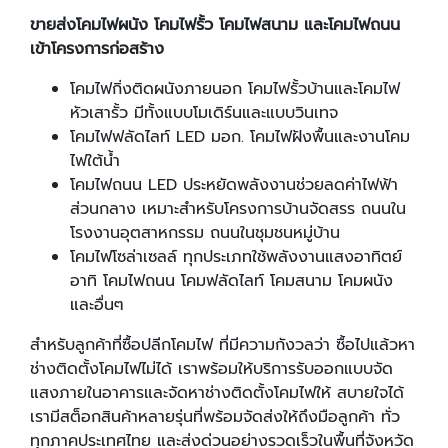
ขายส่งโคมไฟผนัง โคมไฟรั้ว โคมไฟสนาม และโคมไฟถนน
เข้าโครงการก่อสร้าง
โคมไฟกิ่งติดผนังภายนอก โคมไฟรั้วบ้านและโคมไฟ
หัวเสารั้ว มีทั้งแบบโมเดิร์นและแบบวินเทจ
โคมไฟฟลัดไลท์ LED มอก. โคมไฟฝังพื้นและงานโคม
ไฟใต้น้ำ
โคมไฟถนน LED ประหยัดพลังงานช่วยลดค่าไฟฟ้า
ส่วนกลาง เหมาะสำหรับโครงการบ้านจัดสรร ถนนใน
โรงงานอุตสาหกรรม ถนนในชุมชนหมู่บ้าน
โคมไฟโซล่าเซลล์ ทุกประเภทใช้พลังงานแสงอาทิตย์
อาทิ โคมไฟถนน โคมฟลัดไลท์ โคมสนาม โคมผนัง
และอื่นๆ
สำหรับลูกค้าที่ซื้อปลีกโคมไฟ ที่มีความกังวลว่า ซื้อไปแล้วหา
ช่างติดตั้งโคมไฟไม่ได้ เราพร้อมให้บริการรับออกแบบจัด
แสงภายในอาคารและจัดหาช่างติดตั้งโคมไฟให้ สบายใจได้
เรามีสต็อกสินค้าหลายรุ่นที่พร้อมจัดส่งให้ถึงมือลูกค้า ทั่ว
ทุกภาคประเทศไทย และส่งด่วนอย่างรวดเร็วในพื้นที่จังหวัด