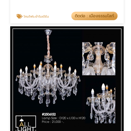
ติดต่อ : เมืองธรรมไลท์
โคมไฟระย้าโมเดิร์น