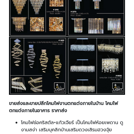
ขายส่งและขายปลีกโคมไฟงานตกแต่งภายในบ้าน โคมไฟ
ตกแต่งภายในอาคาร ราคาส่ง
โคมไฟช่อคริสตัล+แก้วเจียร์ เป็นโคมไฟห้อยเพดาน ดู
งามสง่า เสริมบุคลิกบ้านเสริมดวงเสิรมฮวงจุ้ย