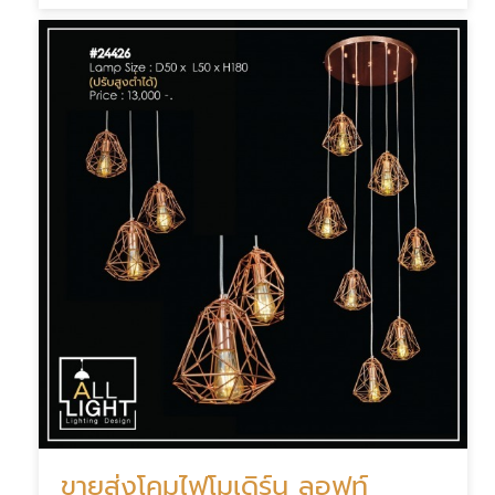
ขายส่งโคมไฟโมเดิร์น ลอฟท์