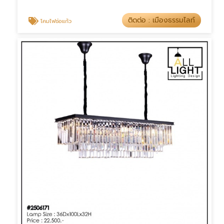
ติดต่อ : เมืองธรรมไลท์
โคมไฟช่อแก้ว