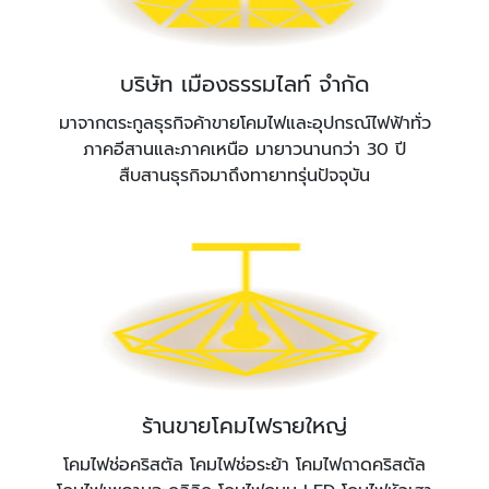
บริษัท เมืองธรรมไลท์ จำกัด
มาจากตระกูลธุรกิจค้าขายโคมไฟและอุปกรณ์ไฟฟ้าทั่ว
ภาคอีสานและภาคเหนือ มายาวนานกว่า 30 ปี
สืบสานธุรกิจมาถึงทายาทรุ่นปัจจุบัน
ร้านขายโคมไฟรายใหญ่
โคมไฟช่อคริสตัล โคมไฟช่อระย้า โคมไฟถาดคริสตัล